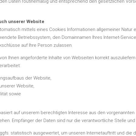
nden Daten routinemäßig und entsprechend den gesetzlichen Vorsc
uch unserer Website
matisch mittels eines Cookies Informationen allgemeiner Natur er
endete Betriebssystem, den Domainnamen Ihres Internet-Service-P
kschlüsse auf Ihre Person zulassen.
on Ihnen angeforderte Inhalte von Webseiten korrekt auszuliefern 
rarbeitet:
ungsaufbaus der Website,
 unserer Website,
lität sowie
asiert auf unserem berechtigten Interesse aus den vorgenannten
hen. Empfänger der Daten sind nur die verantwortliche Stelle und g
fs. statistisch ausgewertet, um unseren Internetauftritt und die 