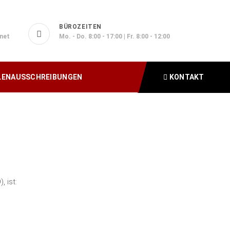
BÜROZEITEN
net
Mo. - Do. 8:00 - 17:00 | Fr. 8:00 - 12:00
LENAUSSCHREIBUNGEN
KONTAKT
NG
 ist: