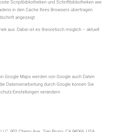
ite Scriptbibliotheken und Schriftbibliotheken wie
dens in den Cache Ihres Browsers übertragen.
schrift angezeigt.
hek aus. Dabei ist es theoretisch möglich – aktuell
.
 von Google Maps werden von Google auch Daten
 die Datenverarbeitung durch Google können Sie
hutz-Einstellungen verändern.
LLC, 901 Cherry Ave., San Bruno, CA 94066, USA.