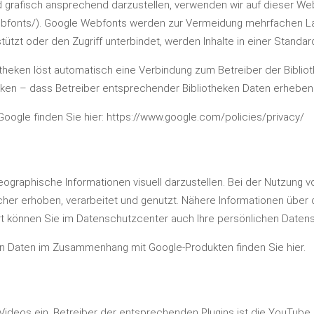
 grafisch ansprechend darzustellen, verwenden wir auf dieser Webs
bfonts/
). Google Webfonts werden zur Vermeidung mehrfachen La
ützt oder den Zugriff unterbindet, werden Inhalte in einer Standard
otheken löst automatisch eine Verbindung zum Betreiber der Bibliot
cken – dass Betreiber entsprechender Bibliotheken Daten erheben
Google finden Sie hier:
https://www.google.com/policies/privacy/
graphische Informationen visuell darzustellen. Bei der Nutzung
her erhoben, verarbeitet und genutzt. Nähere Informationen über
 können Sie im Datenschutzcenter auch Ihre persönlichen Datensc
enen Daten im Zusammenhang mit Google-Produkten
finden Sie hier
.
ideos ein. Betreiber der entsprechenden Plugins ist die YouTube, 