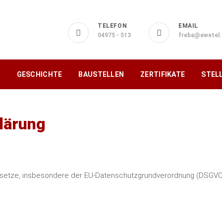
TELEFON
EMAIL
04975 - 513
freba@ewetel.
S
GESCHICHTE
BAUSTELLEN
ZERTIFIKATE
STEL
lärung
FREBA BAUUNTERNEHMEN GMBH
FREBA BAUUNTERNEHMEN GMBH
ON DER PLANU
esetze, insbesondere der EU-Datenschutzgrundverordnung (DSGVO),